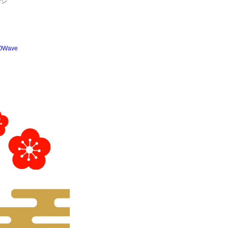
ージ
OWave