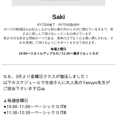
Saki
RYT200修了・RYT500取得中
ポーズの軽減法もお伝えしながら初心者の方からヨガに慣れている方まで、皆
さまに楽しんで頂けるレッスンを心掛けています。
私がヨガを好きな理由の一つである、身体だけでなく心も整い満たされる。そ
れを実感して頂けるようにサポートをさせて頂きます。
毎週土曜日
10:00〜スタイルアップヨガ／11:30〜週末リセットヨガ
なお、3月より金曜日クラスが復活しました！
以下のスケジュールで生徒さんに大人気のYasuyo先生が
ご担当下さいます😊🙏
🧘毎週金曜日
⚫︎10:00-11:00ーベーシックヨガⅢ
⚫︎11:30-12:30ーベーシックヨガⅢ