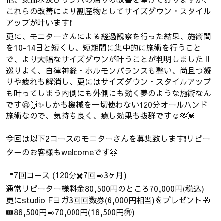
これらの改善により副産物としてサイズダウン・スタイル
アップが叶います❗️
更に、モニターさんによる経過観察を行った結果、施術間
を10-14日と短くし、短期間に集中的に施術を行うこと
で、より大幅なサイズダウンが叶うことが判明しました‼️
巡りよく、自律神経・ホルモンバランスも整い、尚且つ凝
りや疲れも解消し、更にはサイズダウン・スタイルアップ
も叶ってしまう内側にも外側にも効く夢のような施術なん
です😆🙌✨しかも機械を一切使わない120分オールハンド
施術なので、気持ち良く、癒し効果も抜群です☺️🫶💓
今回は以下2コースのモニターさんを募集致します❗️リピー
ターのお客様もwelcomeです🤗
📍7回コース (120分✖️7回⇨3ヶ月)
通常リピーター様料金80,500円のところ70,000円(税込)
更にstudio Fヨガ3回回数券(6,000円相当)をプレゼント🎁
🎟️86,500円⇨70,000円(16,500円🉐)