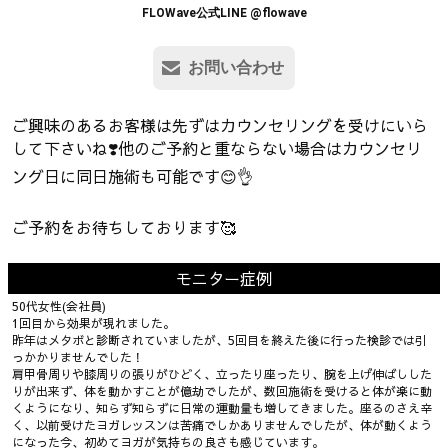
FLOWave公式LINE @flowave
お問い合わせ
ご興味のあるお客様は先ずはカウンセリングを受けにいら
して下さいね❣️他のご予約と重ならない場合はカウンセリ
ング日に同日施術も可能です😊👌
ご予約をお待ちしております🥰
モニター症例
50代女性(会社員)
1回目から効果が現れました。
昨年はメタボと診断されていましたが、5回目を終えた後に行った検診では引
っかかりませんでした！
肩甲骨周りや膝周りの張りがひどく、立ったり座ったり、腕を上げ伸ばしした
りが出来ず、体を動かすことが億劫でしたが、数回施術を受けると体が楽に動
くようになり、知らず知らずに日常の運動量も増してきました。座るのさえ辛
く、以前受けたヨガレッスンは苦痛でしかありませんでしたが、体が動くよう
になった今、初めてヨガが気持ちの良さも感じています。