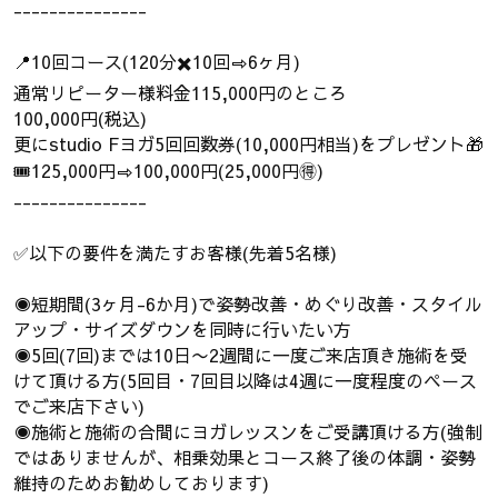
---------------
📍10回コース(120分✖️10回⇨6ヶ月)
通常リピーター様料金115,000円のところ
100,000円(税込)
更にstudio Fヨガ5回回数券(10,000円相当)をプレゼント🎁
🎟️125,000円⇨100,000円(25,000円🉐)
---------------
✅以下の要件を満たすお客様(先着5名様)
◉短期間(3ヶ月-6か月)で姿勢改善・めぐり改善・スタイル
アップ・サイズダウンを同時に行いたい方
◉5回(7回)までは10日〜2週間に一度ご来店頂き施術を受
けて頂ける方(5回目・7回目以降は4週に一度程度のペース
でご来店下さい)
◉施術と施術の合間にヨガレッスンをご受講頂ける方(強制
ではありませんが、相乗効果とコース終了後の体調・姿勢
維持のためお勧めしております)