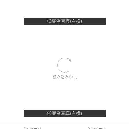
③症例写真(右横)
④症例写真(左横)
前のページ
次のページ