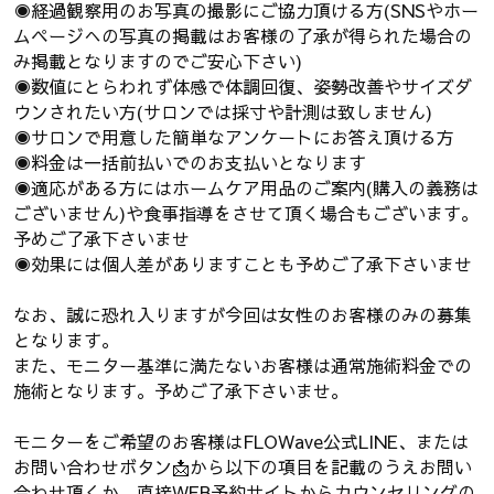
◉経過観察用のお写真の撮影にご協力頂ける方(SNSやホー
ムページへの写真の掲載はお客様の了承が得られた場合の
み掲載となりますのでご安心下さい)
◉数値にとらわれず体感で体調回復、姿勢改善やサイズダ
ウンされたい方(サロンでは採寸や計測は致しません)
◉サロンで用意した簡単なアンケートにお答え頂ける方
◉料金は一括前払いでのお支払いとなります
◉適応がある方にはホームケア用品のご案内(購入の義務は
ございません)や食事指導をさせて頂く場合もございます。
予めご了承下さいませ
◉効果には個人差がありますことも予めご了承下さいませ
なお、誠に恐れ入りますが今回は女性のお客様のみの募集
となります。
また、モニター基準に満たないお客様は通常施術料金での
施術となります。予めご了承下さいませ。
モニターをご希望のお客様はFLOWave公式LINE、または
お問い合わせボタン📩から以下の項目を記載のうえお問い
合わせ頂くか、直接WEB予約サイトからカウンセリングの