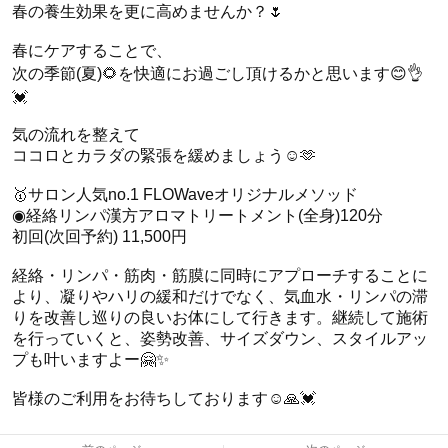
春の養生効果を更に高めませんか？🌷
春にケアすることで、
次の季節(夏)🌻を快適にお過ごし頂けるかと思います😊👌
💓
気の流れを整えて
ココロとカラダの緊張を緩めましょう☺️🫶
🥇サロン人気no.1 FLOWaveオリジナルメソッド
◉経絡リンパ漢方アロマトリートメント(全身)120分
初回(次回予約) 11,500円
経絡・リンパ・筋肉・筋膜に同時にアプローチすることに
より、凝りやハリの緩和だけでなく、気血水・リンパの滞
りを改善し巡りの良いお体にして行きます。継続して施術
を行っていくと、姿勢改善、サイズダウン、スタイルアッ
プも叶いますよー🤗✨
皆様のご利用をお待ちしております☺️🙏💓